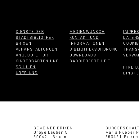
DIENSTE DER
MEDIENWUNSCH
IMPRE
STADTBIBLIOTHEK
KONTAKT UND
DATEN
BRIXEN
INFORMATIONEN
COOKI
VERANSTALTUNGEN
BIBLIOTHEKSORDNUNG
TRANS
ANGEBOTE FÜR
DOWNLOADS
VERWA
KINDERGÄRTEN UND
BARRIEREFREIHEIT
SCHULEN
IHRE 
ÜBER UNS
EINST
GEMEINDE BRIXEN
BÜRGERSCHAL
Große Lauben 5
Maria Hueber P
39042 I-Brixen
39042 I-Brixen