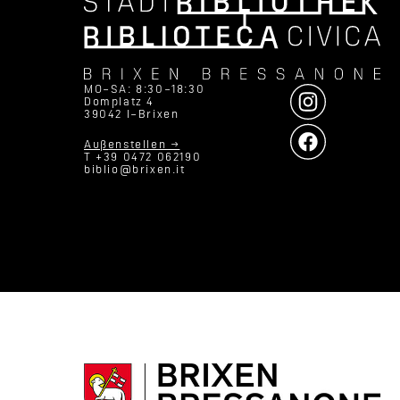
MO–SA: 8:30–18:30
Domplatz 4
39042 I–Brixen
Außenstellen →
T +39 0472 062190
biblio@brixen.it