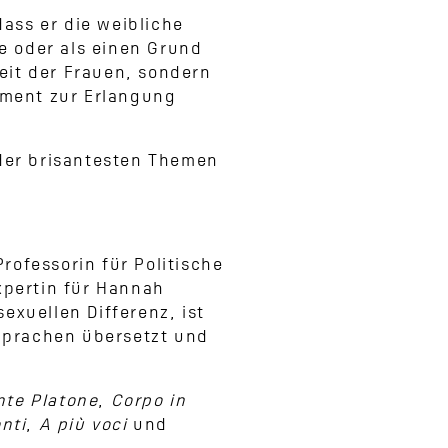
ass er die weibliche
le oder als einen Grund
eit der Frauen, sondern
lement zur Erlangung
 der brisantesten Themen
rofessorin für Politische
xpertin für Hannah
exuellen Differenz, ist
 Sprachen übersetzt und
nte Platone
,
Corpo in
nti
,
A più voci
und