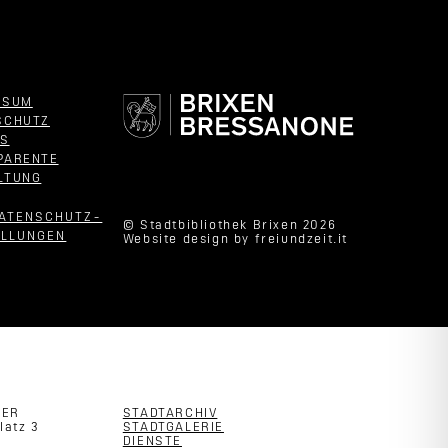
SSUM
SCHUTZ
ES
PARENTE
LTUNG
DATENSCHUTZ­
© Stadtbibliothek Brixen 2026
ELLUNGEN
Website design by
freiundzeit.it
TER
STADTARCHIV
latz 3
STADTGALERIE
DIENSTE