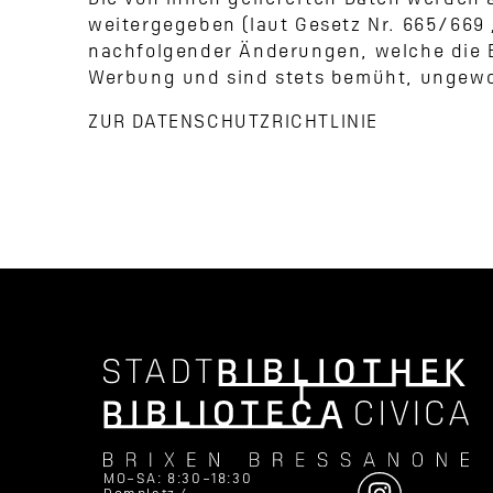
Die von Ihnen gelieferten Daten werden 
weitergegeben (laut Gesetz Nr. 665/669 „
nachfolgender Änderungen, welche die B
Werbung und sind stets bemüht, ungewol
ZUR DATENSCHUTZRICHTLINIE
MO–SA: 8:30–18:30