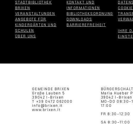
STADTBIBLIOTHEK
KONTAKT UND
DATEN
BRIXEN
INFORMATIONEN
COOKI
VERANSTALTUNGEN
BIBLIOTHEKSORDNUNG
TRANS
ANGEBOTE FÜR
DOWNLOADS
VERWA
KINDERGÄRTEN UND
BARRIEREFREIHEIT
SCHULEN
IHRE 
ÜBER UNS
EINST
GEMEINDE BRIXEN
BÜRGERSCHAL
Große Lauben 5
Maria Hueber P
39042 I-Brixen
39042 I-Brixen
T +39 0472 062000
MO–DO 08:30–1
info@brixen.it
17:00
www.brixen.it
FR 8:30–12:30
SA 8:30–11:00