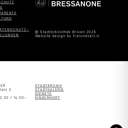
SCHUTZ
ES
PARENTE
LTUNG
DATENSCHUTZ­
© Stadtbibliothek Brixen 2026
ELLUNGEN
Website design by
freiundzeit.it
TER
STADTARCHIV
latz 3
STADTGALERIE
DIENSTE
2:30 / 14:30–
KINDERHORT