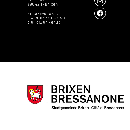
Domplatz 4
39042 I–Brixen
Außenstellen →
T +39 0472 062190
biblio@brixen.it