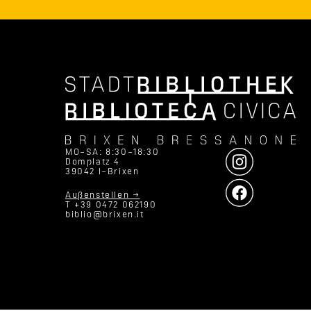
MO–SA: 8:30–18:30
Domplatz 4
39042 I–Brixen
Außenstellen →
T +39 0472 062190
biblio@brixen.it