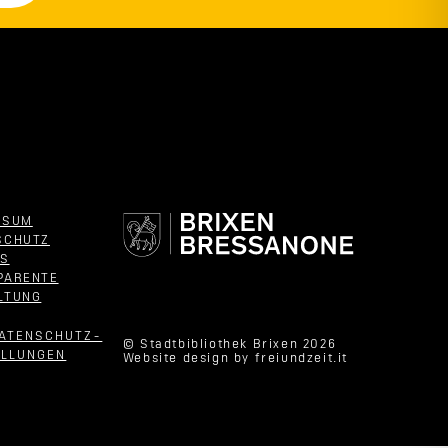
SSUM
SCHUTZ
ES
PARENTE
LTUNG
DATENSCHUTZ­
© Stadtbibliothek Brixen 2026
ELLUNGEN
Website design by
freiundzeit.it